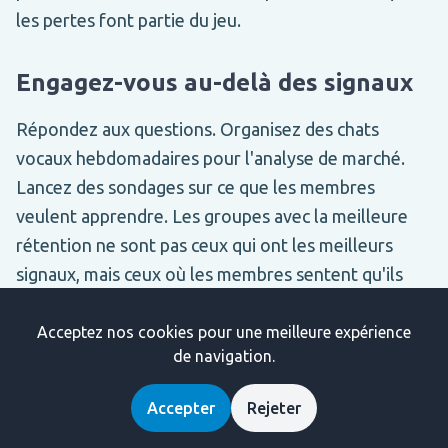
les pertes font partie du jeu.
Engagez-vous au-delà des signaux
Répondez aux questions. Organisez des chats
vocaux hebdomadaires pour l'analyse de marché.
Lancez des sondages sur ce que les membres
veulent apprendre. Les groupes avec la meilleure
rétention ne sont pas ceux qui ont les meilleurs
signaux, mais ceux où les membres sentent qu'ils
appartiennent à une communauté. Les gens restent
pour le lien humain, même quand les signaux
Acceptez nos cookies pour une meilleure expérience
de navigation.
traversent une mauvaise semaine.
Accepter
Rejeter
Créez des structures de