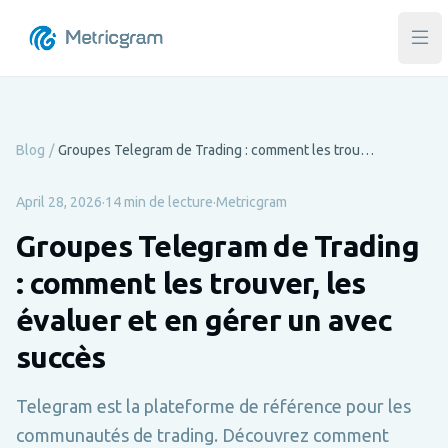
Ouvr
Blog
/
Groupes Telegram de Trading : comment les trouver, les évaluer et en gérer un avec succès
April 28, 2026
·
14 min de lecture
·
Metricgram
Groupes Telegram de Trading
: comment les trouver, les
évaluer et en gérer un avec
succès
Telegram est la plateforme de référence pour les
communautés de trading. Découvrez comment