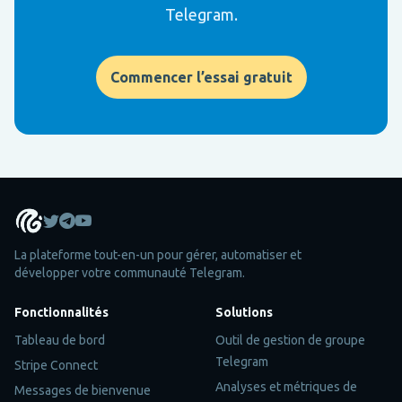
Telegram.
Commencer l’essai gratuit
La plateforme tout-en-un pour gérer, automatiser et
développer votre communauté Telegram.
Fonctionnalités
Solutions
Tableau de bord
Outil de gestion de groupe
Telegram
Stripe Connect
Analyses et métriques de
Messages de bienvenue