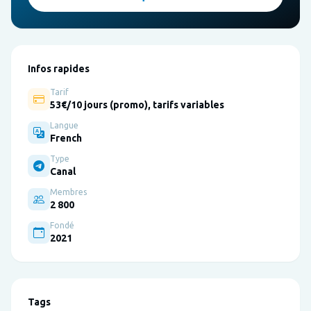
Infos rapides
Tarif
53€/10 jours (promo), tarifs variables
Langue
French
Type
Canal
Membres
2 800
Fondé
2021
Tags