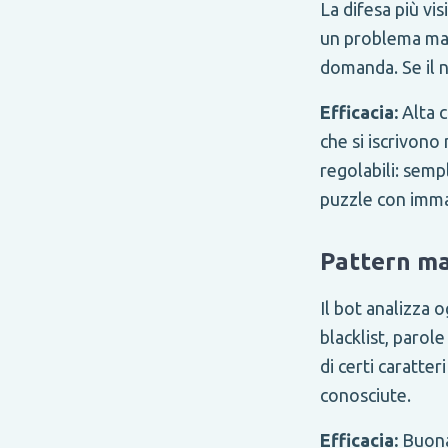
La difesa più vi
un problema mat
domanda. Se il 
Efficacia:
Alta c
che si iscrivono
regolabili: semp
puzzle con imma
Pattern m
Il bot analizza 
blacklist, parole
di certi caratt
conosciute.
Efficacia:
Buona 