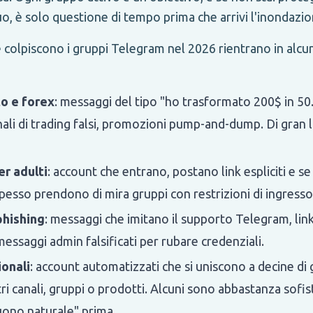
uo, è solo questione di tempo prima che arrivi l'inondazio
he colpiscono i gruppi Telegram nel 2026 rientrano in alc
to e forex
: messaggi del tipo "ho trasformato 200$ in 50
ali di trading falsi, promozioni pump-and-dump. Di gran l
r adulti
: account che entrano, postano link espliciti e s
pesso prendono di mira gruppi con restrizioni di ingresso
phishing
: messaggi che imitano il supporto Telegram, link f
essaggi admin falsificati per rubare credenziali.
onali
: account automatizzati che si uniscono a decine di 
tri canali, gruppi o prodotti. Alcuni sono abbastanza sofis
uono naturale" prima.