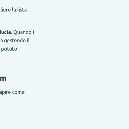
ere la lista
ducia
. Quando i
a gestendo il
o potuto
am
capire come