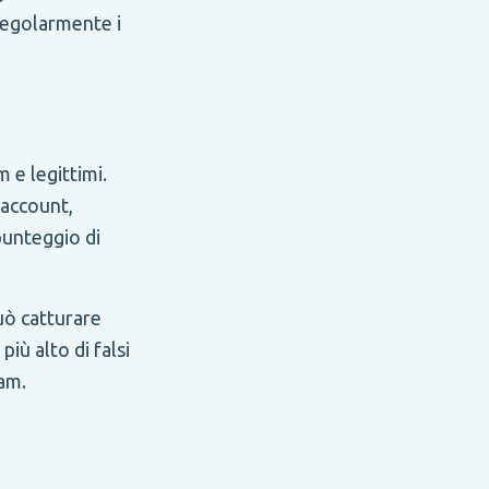
regolarmente i
 e legittimi.
'account,
punteggio di
uò catturare
iù alto di falsi
pam.