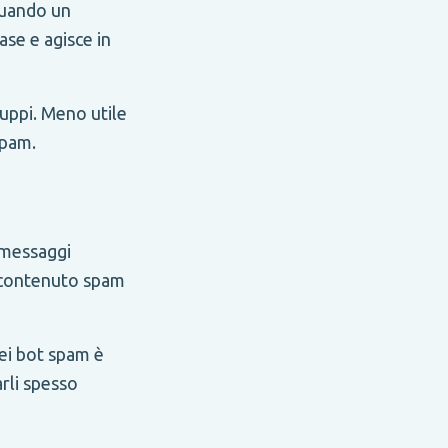
Quando un
ase e agisce in
uppi. Meno utile
spam.
 messaggi
l contenuto spam
ei bot spam è
rli spesso