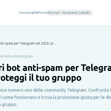
Funzionalità
Prezzi
Risorse
Strumenti Gratuiti
I migliori bot anti-spam per Telegram nel 2026: proteggi il tuo gruppo
di lettura
·
Metricgram
ori bot anti-spam per Telegr
roteggi il tuo gruppo
mico numero uno delle community Telegram. Confronta i 
i come funzionano e trova la protezione giusta per le di
o gruppo.