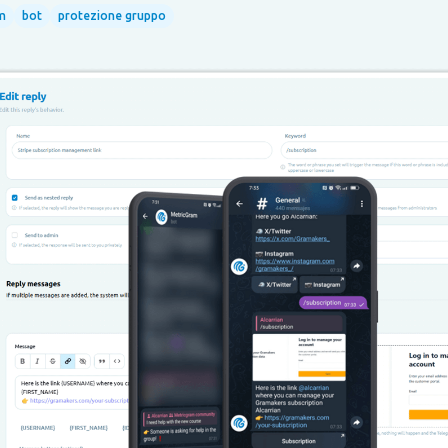
m
bot
protezione gruppo