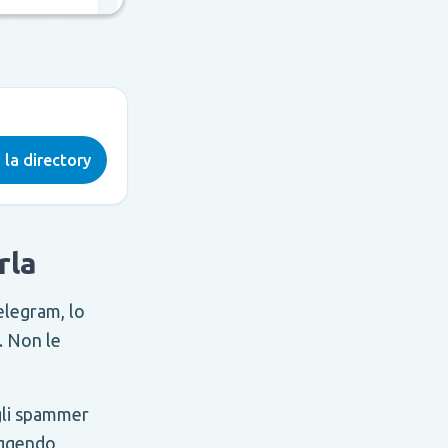
 la directory
rla
elegram, lo
. Non le
gli spammer
eggendo