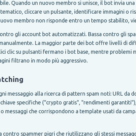
sibile. Quando un nuovo membro si unisce, il bot invia una 
ematico, cliccare un pulsante, identificare immagini o r
nuovo membro non risponde entro un tempo stabilito, vi
ontro gli account bot automatizzati. Bassa contro gli 
 manualmente. La maggior parte dei bot offre livelli di dif
lici clic su pulsanti fermano i bot base, mentre problemi 
gini filtrano in modo più aggressivo.
atching
ogni messaggio alla ricerca di pattern spam noti: URL da d
 chiave specifiche ("crypto gratis", "rendimenti garantiti"
eri o messaggi che corrispondono a template usati da ca
contro spammer pigri che riutilizzano gli stessi messag