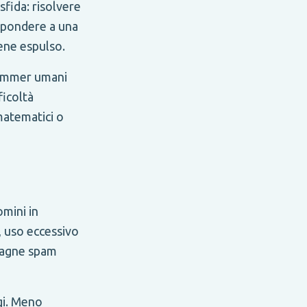
sfida: risolvere
ispondere a una
ene espulso.
spammer umani
ficoltà
matematici o
omini in
), uso eccessivo
mpagne spam
gi. Meno