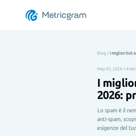
Blog
/
May 05, 2026
·
14 min 
I migli
2026: p
Lo spam è il ne
anti-spam, scopr
esigenze del tu