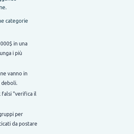
ne.
une categorie
.000$ in una
unga i più
e ne vanno in
 deboli.
alsi "verifica il
gruppi per
ticati da postare