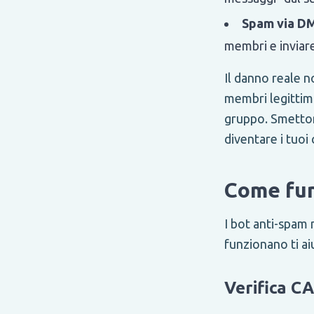
Spam via D
membri e inviar
Il danno reale n
membri legittim
gruppo. Smetton
diventare i tuoi 
Come fun
I bot anti-spam
funzionano ti ai
Verifica 