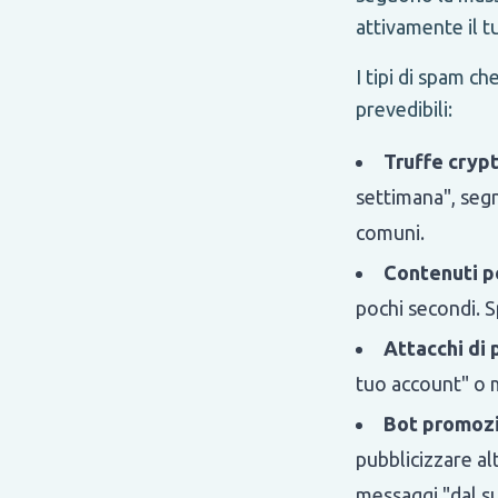
attivamente il t
I tipi di spam c
prevedibili:
Truffe cryp
settimana", segn
comuni.
Contenuti pe
pochi secondi. S
Attacchi di 
tuo account" o m
Bot promozi
pubblicizzare al
messaggi "dal s