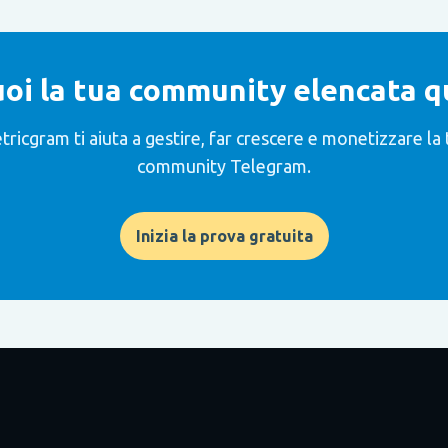
oi la tua community elencata q
tricgram ti aiuta a gestire, far crescere e monetizzare la 
community Telegram.
Inizia la prova gratuita