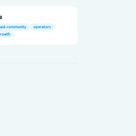
g
aid-community
operators
growth