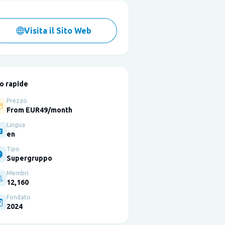
Visita il Sito Web
fo rapide
Prezzo
From EUR49/month
Lingua
en
Tipo
Supergruppo
Membri
12,160
Fondato
2024