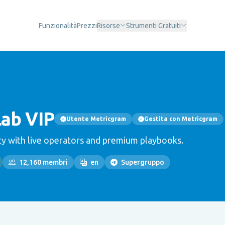
Funzionalità
Prezzi
Risorse
Strumenti Gratuiti
Lab VIP
Utente Metricgram
Gestita con Metricgram
y with live operators and premium playbooks.
12,160 membri
en
Supergruppo