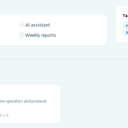
Ta
AI assistant
p
Weekly reports
live operators and premium
8,578