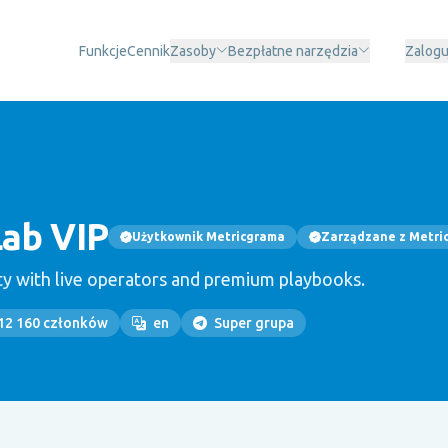
Funkcje
Cennik
Zasoby
Bezpłatne narzędzia
Zalogu
Lab VIP
Użytkownik Metricgrama
Zarządzane z Metr
y with live operators and premium playbooks.
12 160 członków
en
Super grupa