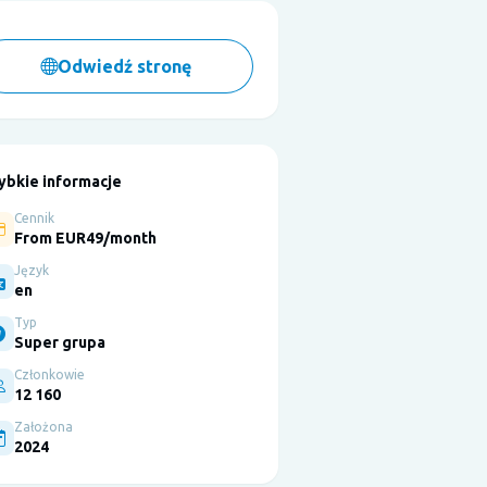
Odwiedź stronę
ybkie informacje
Cennik
From EUR49/month
Język
en
Typ
Super grupa
Członkowie
12 160
Założona
2024