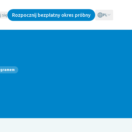
Rozpocznij bezpłatny okres próbny
j się
PL
icgramem