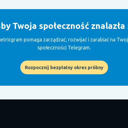
aby Twoja społeczność znalazła s
etricgram pomaga zarządzać, rozwijać i zarabiać na Twoj
społeczności Telegram.
Rozpocznij bezpłatny okres próbny