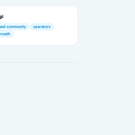
gi
aid-community
operators
growth