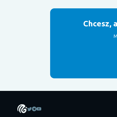
Chcesz, 
M