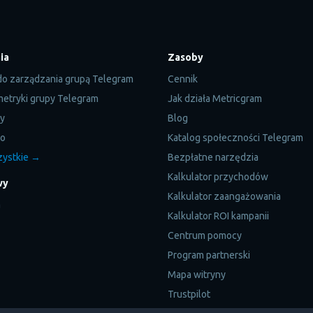
ia
Zasoby
do zarządzania grupą Telegram
Cennik
 metryki grupy Telegram
Jak działa Metricgram
py
Blog
to
Katalog społeczności Telegram
zystkie →
Bezpłatne narzędzia
Kalkulator przychodów
wy
Kalkulator zaangażowania
a
Kalkulator ROI kampanii
Centrum pomocy
Program partnerski
Mapa witryny
Trustpilot