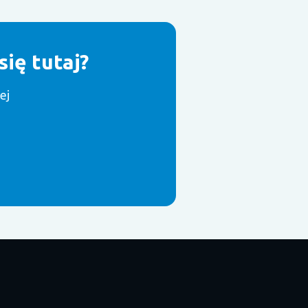
ię tutaj?
ej