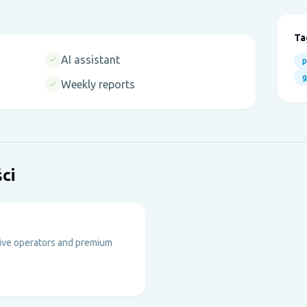
Ta
AI assistant
p
Weekly reports
ci
live operators and premium