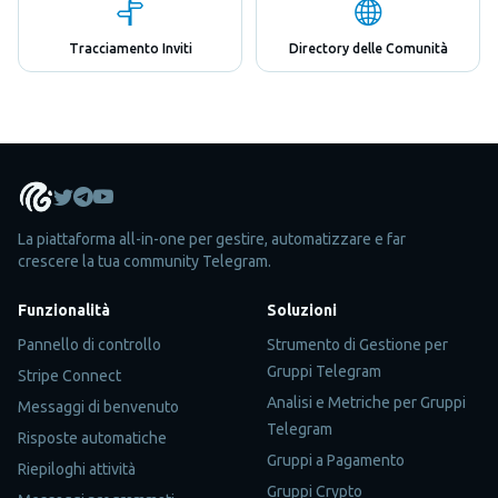
Tracciamento Inviti
Directory delle Comunità
La piattaforma all-in-one per gestire, automatizzare e far
crescere la tua community Telegram.
Funzionalità
Soluzioni
Pannello di controllo
Strumento di Gestione per
Gruppi Telegram
Stripe Connect
Analisi e Metriche per Gruppi
Messaggi di benvenuto
Telegram
Risposte automatiche
Gruppi a Pagamento
Riepiloghi attività
Gruppi Crypto