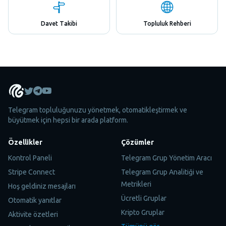
Davet Takibi
Topluluk Rehberi
Telegram topluluğunuzu yönetmek, otomatikleştirmek ve
büyütmek için hepsi bir arada platform.
Özellikler
Çözümler
Kontrol Paneli
Telegram Grup Yönetim Aracı
Stripe Connect
Telegram Grup Analitiği ve
Metrikleri
Hoş geldiniz mesajları
Ücretli Gruplar
Otomatik yanıtlar
Kripto Gruplar
Aktivite özetleri