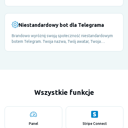
wzbogacaj doświadczenie swoich członków przez całą
dobę.
Niestandardowy bot dla Telegrama
Brandowo wyróżnij swoją społeczność niestandardowym
botem Telegram. Twoja nazwa, Twój awatar, Twoja
tożsamość — daj swoim członkom płynne, brandowane
doświadczenie.
Wszystkie funkcje
Panel
Stripe Connect