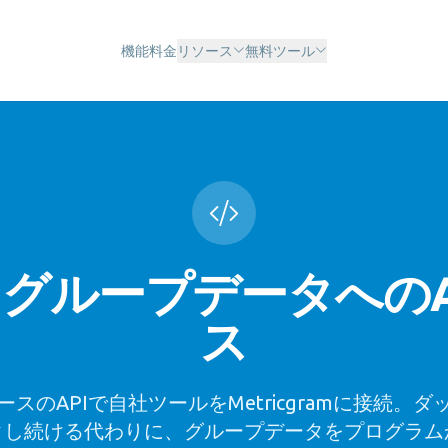
機能
料金
リソース
無料ツール
ramグループデータへの
ス
スのAPIで自社ツールをMetricgramに接続。
クし続ける代わりに、グループデータをプログラム