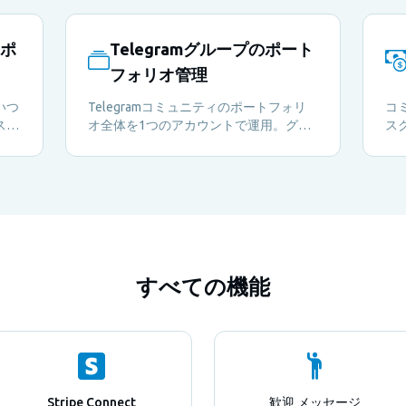
スポ
Telegramグループのポート
フォリオ管理
いつ
Telegramコミュニティのポートフォリ
コ
ス
オ全体を1つのアカウントで運用。グル
ス
ジメ
ープ同士を並べて比較し、瞬時に切り替
監
し、
えられます。
思決
くだ
ら
すべての機能
Stripe Connect
歓迎 メッセージ