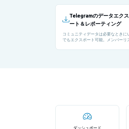
Telegramのデータエク
ート＆レポーティング
コミュニティデータは必要なときに
でもエクスポート可能。メンバーリ
ト、アクティビティ指標、エンゲー
ントレポートをCSVでダウンロード
詳細分析や関係者への報告にご利用
さい。
ダッシュボード