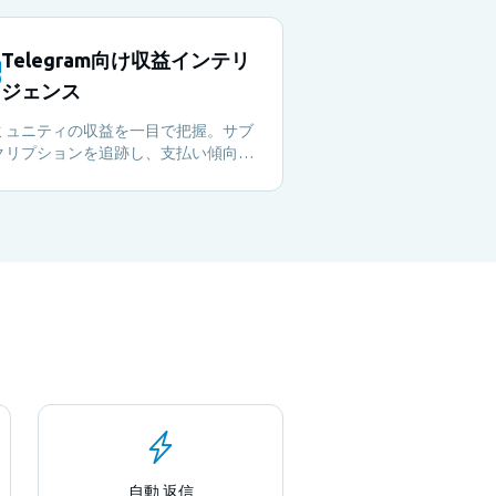
Telegram向け収益インテリ
ジェンス
ミュニティの収益を一目で把握。サブ
クリプションを追跡し、支払い傾向を
視し、データに基づくマネタイズの意
定をMetricgramのダッシュボードか
行えます。
自動 返信