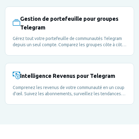
pour une analyse approfondie ou des rapports aux parties
prenantes.
Gestion de portefeuille pour groupes
Telegram
Gérez tout votre portefeuille de communautés Telegram
depuis un seul compte. Comparez les groupes côte à côte
et passez de l'un à l'autre instantanément.
Intelligence Revenus pour Telegram
Comprenez les revenus de votre communauté en un coup
d'œil. Suivez les abonnements, surveillez les tendances
de paiement et prenez des décisions de monétisation
basées sur les données — le tout depuis votre tableau de
bord Metricgram.