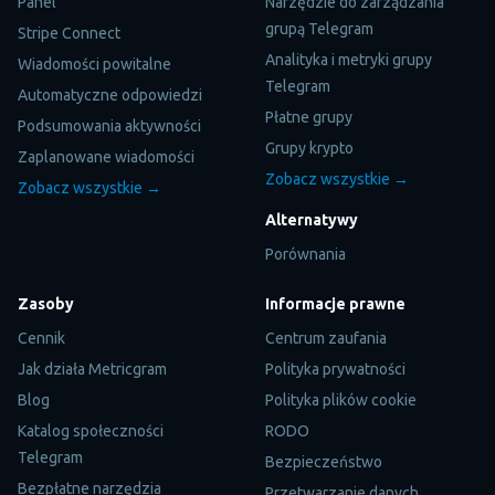
Panel
Narzędzie do zarządzania
grupą Telegram
Stripe Connect
Analityka i metryki grupy
Wiadomości powitalne
Telegram
Automatyczne odpowiedzi
Płatne grupy
Podsumowania aktywności
Grupy krypto
Zaplanowane wiadomości
Zobacz wszystkie →
Zobacz wszystkie →
Alternatywy
Porównania
Zasoby
Informacje prawne
Cennik
Centrum zaufania
Jak działa Metricgram
Polityka prywatności
Blog
Polityka plików cookie
Katalog społeczności
RODO
Telegram
Bezpieczeństwo
Bezpłatne narzędzia
Przetwarzanie danych