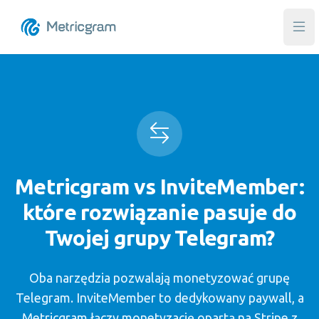
Otw
Metricgram vs InviteMember:
które rozwiązanie pasuje do
Twojej grupy Telegram?
Oba narzędzia pozwalają monetyzować grupę
Telegram. InviteMember to dedykowany paywall, a
Metricgram łączy monetyzację opartą na Stripe z