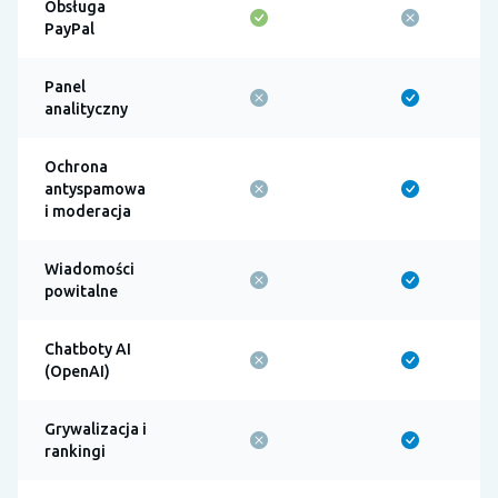
Obsługa
PayPal
Panel
analityczny
Ochrona
antyspamowa
i moderacja
Wiadomości
powitalne
Chatboty AI
(OpenAI)
Grywalizacja i
rankingi