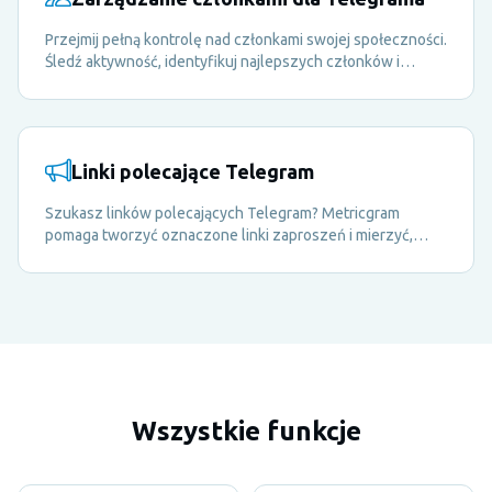
Przejmij pełną kontrolę nad członkami swojej społeczności.
Śledź aktywność, identyfikuj najlepszych członków i
obsługuj moderację — wszystko z jednego
scentralizowanego panelu.
Linki polecające Telegram
Szukasz linków polecających Telegram? Metricgram
pomaga tworzyć oznaczone linki zaproszeń i mierzyć,
które kanały rzeczywiście przyciągają nowych członków
do Twojej grupy.
Wszystkie funkcje