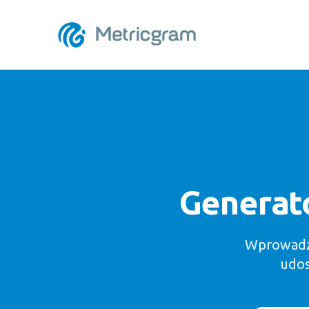
Generat
Wprowadź 
udos