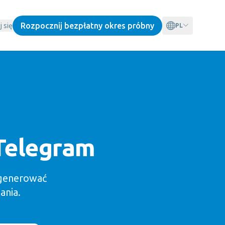
Rozpocznij bezpłatny okres próbny
j się
PL
Telegram
ygenerować
ania.