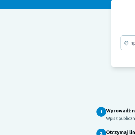
@
Wprowadź n
1
Wpisz publiczn
Otrzymaj li
2