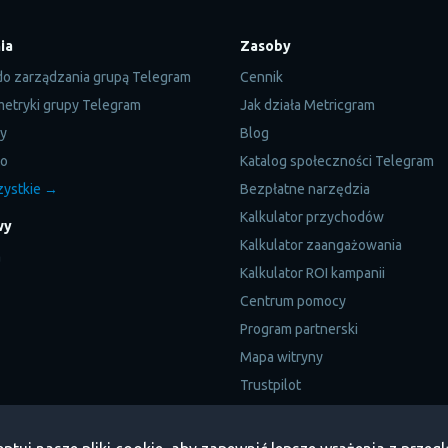
ia
Zasoby
do zarządzania grupą Telegram
Cennik
 metryki grupy Telegram
Jak działa Metricgram
py
Blog
to
Katalog społeczności Telegram
zystkie →
Bezpłatne narzędzia
Kalkulator przychodów
wy
Kalkulator zaangażowania
a
Kalkulator ROI kampanii
Centrum pomocy
Program partnerski
Mapa witryny
Trustpilot