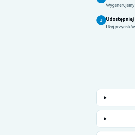
Wygenerujemy b
Udostępniaj
3
Użyj przycisków