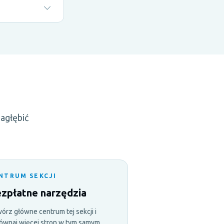
zagłębić
NTRUM SEKCJI
zpłatne narzędzia
órz główne centrum tej sekcji i
ównaj więcej stron w tym samym