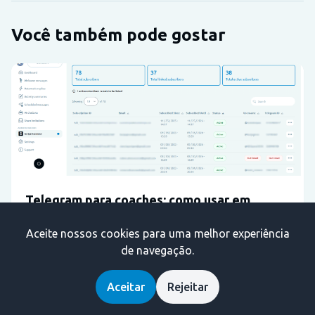
Você também pode gostar
Telegram para coaches: como usar em
mentorias, suporte e comunidades pagas
Aceite nossos cookies para uma melhor experiência
sem virar caos
de navegação.
Telegram pode funcionar muito bem para coaches,
mentorias e programas em grupo, mas so quando a operacao
Aceitar
Rejeitar
e bem desenhada. Este guia mostra como usar Telegram
para suporte, accountability e comunidade paga sem