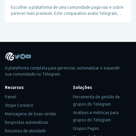
Escolher a plataforma de uma comunidade paga nao e sobre
parecer mais premium. Este comparativo avalia Telegram,
Circle, Discord e Skool pela lente de operacao, monetizacao,
onboarding e experiencia real.
A plataforma completa para gerenciar, automatizar e expandir
sua comunidade no Telegram.
Recursos
Soluções
Painel
Ferramenta de gestão de
grupos do Telegram
Stripe Connect
Análises e métricas para
Mensagens de boas-vindas
grupos do Telegram
Respostas automáticas
Grupos Pagos
Resumos de atividade