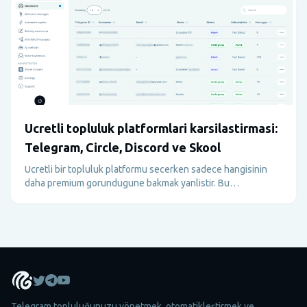
Ucretli topluluk platformlari karsilastirmasi:
Telegram, Circle, Discord ve Skool
Ucretli bir topluluk platformu secerken sadece hangisinin
daha premium gorundugune bakmak yanlistir. Bu
karsilastirma Telegram, Circle, Discord ve Skool'u operasyon,
monetizasyon, onboarding ve gercek uye deneyimi acisindan
inceler.
Telegram topluluğunuzu yönetmek, otomatikleştirmek ve