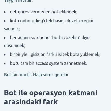
net gorev vermeden bot eklemek;
kotu onboarding'i tek basina duzeltecegini
sanmak;
her admin sorununu "botla cozelim" diye
dusunmek;
birbiriyle ilgisiz on farkli isi tek bota yuklemek;
botu tam bir access system zannetmek.
Bot bir aractir. Hala surec gerekir.
Bot ile operasyon katmani
arasindaki fark