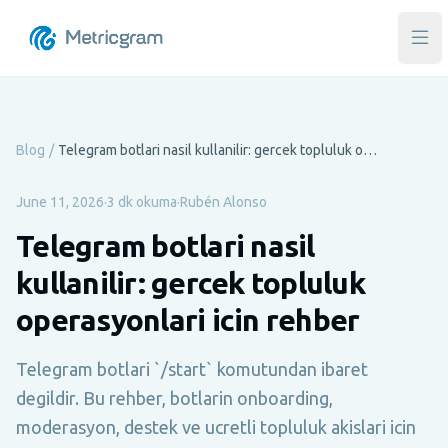
Ana
Blog
/
Telegram botlari nasil kullanilir: gercek topluluk operasyonlari icin rehber
June 11, 2026
·
3 dk okuma
·
Rubén Alonso
Telegram botlari nasil
kullanilir: gercek topluluk
operasyonlari icin rehber
Telegram botlari `/start` komutundan ibaret
degildir. Bu rehber, botlarin onboarding,
moderasyon, destek ve ucretli topluluk akislari icin