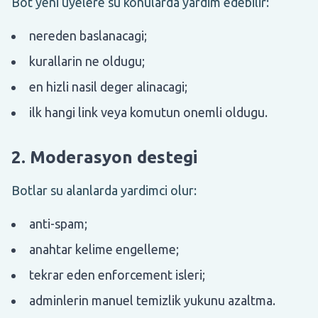
Bot yeni uyelere su konularda yardim edebilir:
nereden baslanacagi;
kurallarin ne oldugu;
en hizli nasil deger alinacagi;
ilk hangi link veya komutun onemli oldugu.
2. Moderasyon destegi
Botlar su alanlarda yardimci olur:
anti-spam;
anahtar kelime engelleme;
tekrar eden enforcement isleri;
adminlerin manuel temizlik yukunu azaltma.