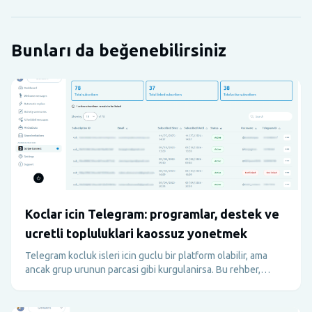
Bunları da beğenebilirsiniz
Koclar icin Telegram: programlar, destek ve
ucretli topluluklari kaossuz yonetmek
Telegram kocluk isleri icin guclu bir platform olabilir, ama
ancak grup urunun parcasi gibi kurgulanirsa. Bu rehber,
mentorluk, accountability ve ucretli topluluklar icin
Telegram'i operasyonu bozmadan nasil kullanabileceginizi
anlatir.