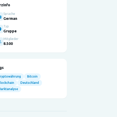
rzinfo
Sprache
German
Typ
Gruppe
Mitglieder
8.500
gs
Kryptowährung
Bitcoin
lockchain
Deutschland
arktanalyse