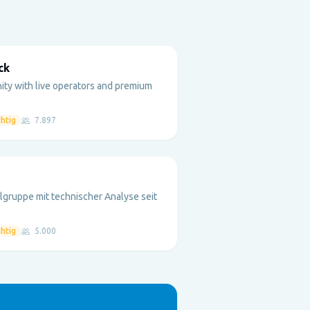
ck
ity with live operators and premium
htig
7.897
gruppe mit technischer Analyse seit
htig
5.000