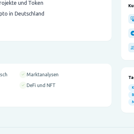
rojekte und Token
Ku
pto in Deutschland
tsch
Marktanalysen
Ta
DeFi und NFT
B
M