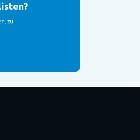
isten?
en, zu