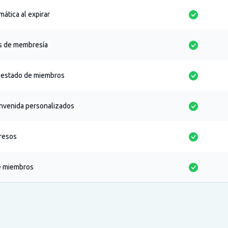
mática al expirar
es de membresía
 estado de miembros
nvenida personalizados
gresos
de miembros