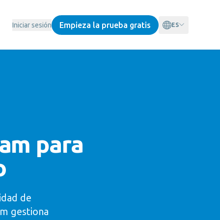
Empieza la prueba gratis
Iniciar sesión
ES
ram para
o
idad de
m gestiona