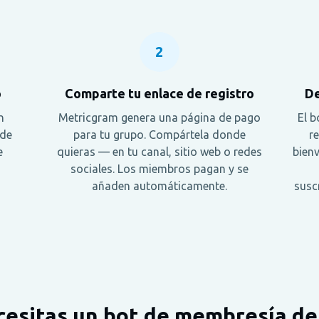
2
o
Comparte tu enlace de registro
De
n
Metricgram genera una página de pago
El 
 de
para tu grupo. Compártela donde
re
e
quieras — en tu canal, sitio web o redes
bienv
sociales. Los miembros pagan y se
añaden automáticamente.
susc
cesitas un bot de membresía d