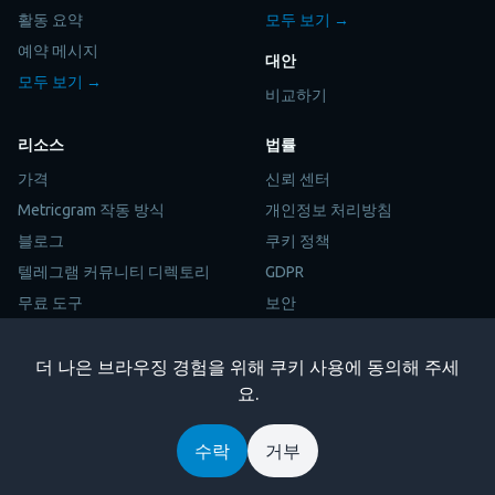
활동 요약
모두 보기 →
예약 메시지
대안
모두 보기 →
비교하기
리소스
법률
가격
신뢰 센터
Metricgram 작동 방식
개인정보 처리방침
블로그
쿠키 정책
텔레그램 커뮤니티 디렉토리
GDPR
무료 도구
보안
수익 계산기
데이터 처리
참여도 계산기
하위 처리자
더 나은 브라우징 경험을 위해 쿠키 사용에 동의해 주세
요.
캠페인 ROI 계산기
책임 있는 공개
도움말 센터
이용 약관
수락
거부
제휴 프로그램
법적 고지
사이트맵