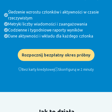
Śledzenie wzrostu członków i aktywności w czasie
rzeczywistym
Metryki liczby wiadomości i zaangażowania
Codzienne i tygodniowe raporty wyników
Dane aktywności i wkładu dla każdego członka
Rozpocznij bezpłatny okres próbny
Bez karty kredytowej
Skonfiguruj w 2 minuty
Jak to działa