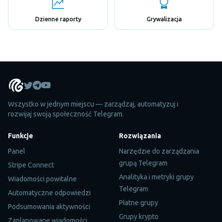
Dzienne raporty
Grywalizacja
Wszystko w jednym miejscu — zarządzaj, automatyzuj i
rozwijaj swoją społeczność Telegram.
Funkcje
Rozwiązania
Panel
Narzędzie do zarządzania
grupą Telegram
Stripe Connect
Analityka i metryki grupy
Wiadomości powitalne
Telegram
Automatyczne odpowiedzi
Płatne grupy
Podsumowania aktywności
Grupy krypto
Zaplanowane wiadomości