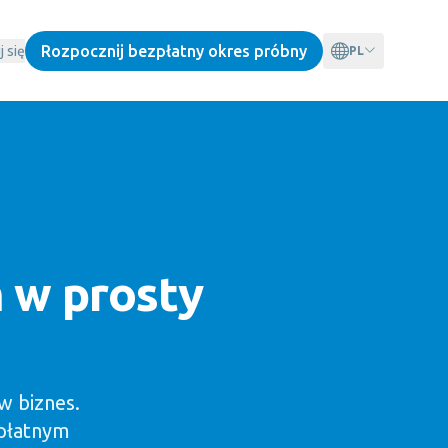
Rozpocznij bezpłatny okres próbny
j się
PL
 w prosty
w biznes.
 płatnym