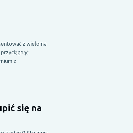
ymentować z wieloma
y przyciągnąć
emium z
pić się na
o zapłacił? Kto musi