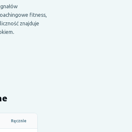
sygnałów
coachingowe fitness,
liczność znajduje
okiem.
ne
Ręcznie