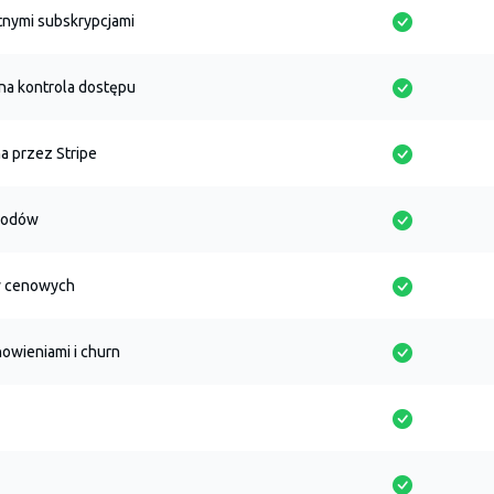
tnymi subskrypcjami
a kontrola dostępu
a przez Stripe
chodów
w cenowych
owieniami i churn