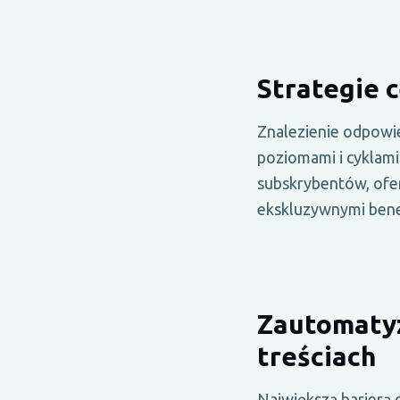
Strategie 
Znalezienie odpowi
poziomami i cyklami 
subskrybentów, ofer
ekskluzywnymi benef
Zautomatyz
treściach
Największą barierą 