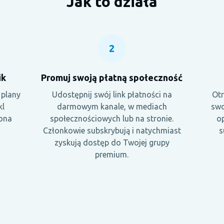
Jak to działa
2
ik
Promuj swoją płatną społeczność
 plany
Udostępnij swój link płatności na
Otr
kl
darmowym kanale, w mediach
swo
rona
społecznościowych lub na stronie.
op
Członkowie subskrybują i natychmiast
s
zyskują dostęp do Twojej grupy
premium.