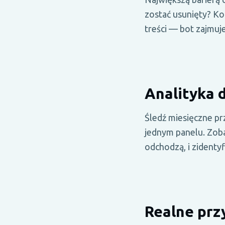
zostać usunięty? K
treści — bot zajmuj
Analityka d
Śledź miesięczne p
jednym panelu. Zoba
odchodzą, i zidenty
Realne prz