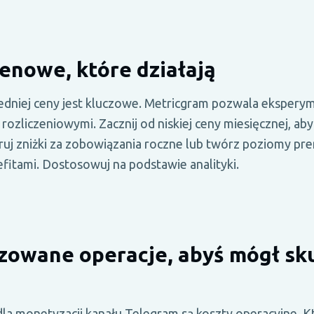
cenowe, które działają
edniej ceny jest kluczowe. Metricgram pozwala eksper
rozliczeniowymi. Zacznij od niskiej ceny miesięcznej, ab
uj zniżki za zobowiązania roczne lub twórz poziomy pr
itami. Dostosowuj na podstawie analityki.
owane operacje, abyś mógł sku
dla monetyzacji kanału Telegram są koszty operacyjne. Kt