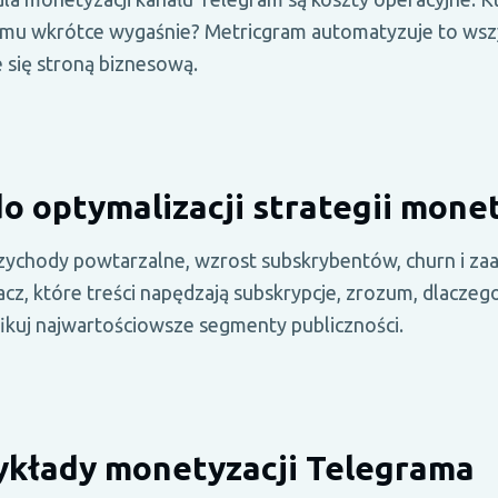
omu wkrótce wygaśnie? Metricgram automatyzuje to wsz
e się stroną biznesową.
o optymalizacji strategii monet
rzychody powtarzalne, wzrost subskrybentów, churn i z
cz, które treści napędzają subskrypcje, zrozum, dlaczeg
fikuj najwartościowsze segmenty publiczności.
ykłady monetyzacji Telegrama