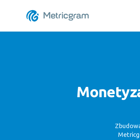
Monetyza
Zbudował
Metricg