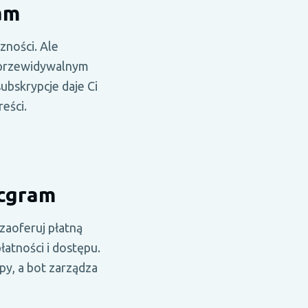
am
zności. Ale
eprzewidywalnym
ubskrypcje daje Ci
eści.
icgram
zaoferuj płatną
atności i dostępu.
py, a bot zarządza