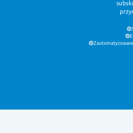
subsk
przyc
E
Zautomatyzowane r