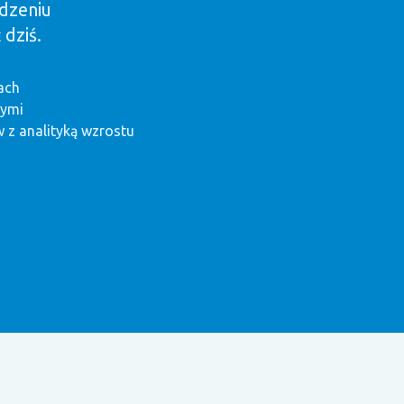
dzeniu
 dziś.
ach
nymi
 z analityką wzrostu