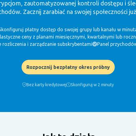
rypcjom, zautomatyzowanej kontroli dostępu i śle
hodów. Zacznij zarabiać na swojej społeczności już
Skonfiguruj płatny dostęp do swojej grupy lub kanału w minut
lastyczne ceny z planami miesięcznymi, kwartalnymi lub rocz
ozliczenia i zarządzanie subskrybentami
Panel przychodów
Rozpocznij bezpłatny okres próbny
Bez karty kredytowej
Skonfiguruj w 2 minuty