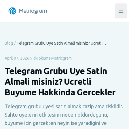
Ana
Blog
/
Telegram Grubu Uye Satin Almali misiniz? Ucretli Buyume Hakkinda Gercekler
April 07, 2026
·
9 dk okuma
·
Metricgram
Telegram Grubu Uye Satin
Almali misiniz? Ucretli
Buyume Hakkinda Gercekler
Telegram grubu uyesi satin almak cazip ama risklidir.
Sahte uyelerin etkilesimi neden oldurdugunu,
buyume icin gercekten neyin ise yaradigini ve