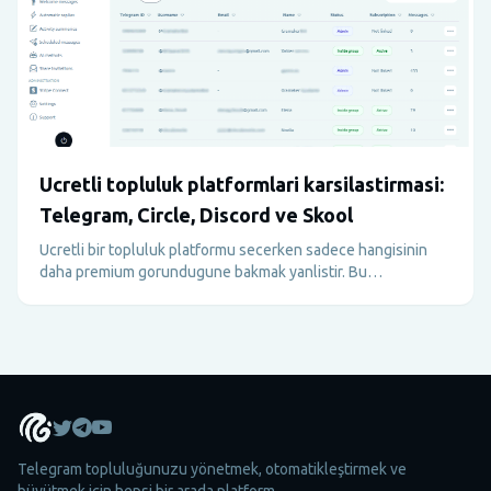
Ucretli topluluk platformlari karsilastirmasi:
Telegram, Circle, Discord ve Skool
Ucretli bir topluluk platformu secerken sadece hangisinin
daha premium gorundugune bakmak yanlistir. Bu
karsilastirma Telegram, Circle, Discord ve Skool'u operasyon,
monetizasyon, onboarding ve gercek uye deneyimi acisindan
inceler.
Telegram topluluğunuzu yönetmek, otomatikleştirmek ve
büyütmek için hepsi bir arada platform.