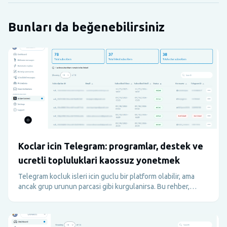
Bunları da beğenebilirsiniz
Koclar icin Telegram: programlar, destek ve
ucretli topluluklari kaossuz yonetmek
Telegram kocluk isleri icin guclu bir platform olabilir, ama
ancak grup urunun parcasi gibi kurgulanirsa. Bu rehber,
mentorluk, accountability ve ucretli topluluklar icin
Telegram'i operasyonu bozmadan nasil kullanabileceginizi
anlatir.