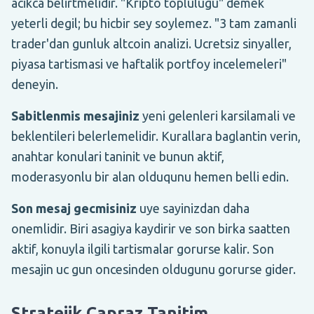
acikca belirtmelidir. "Kripto toplulugu" demek
yeterli degil; bu hicbir sey soylemez. "3 tam zamanli
trader'dan gunluk altcoin analizi. Ucretsiz sinyaller,
piyasa tartismasi ve haftalik portfoy incelemeleri"
deneyin.
Sabitlenmis mesajiniz
yeni gelenleri karsilamali ve
beklentileri belerlemelidir. Kurallara baglantin verin,
anahtar konulari taninit ve bunun aktif,
moderasyonlu bir alan olduqunu hemen belli edin.
Son mesaj gecmisiniz
uye sayinizdan daha
onemlidir. Biri asagiya kaydirir ve son birka saatten
aktif, konuyla ilgili tartismalar gorurse kalir. Son
mesajin uc gun oncesinden oldugunu gorurse gider.
Stratejik Capraz Tanitim