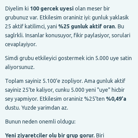
Diyelim ki
100 gercek uyesi
olan meser bir
grubunuz var. Etkilesim oraniniz iyi: gunluk yaklasik
25 aktif katilimci, yani
%25 gunluk aktif oran
. Bu
saglrkli. Insanlar konusuyor, fikir paylasiyor, sorulari
cevaplayiyor.
Simdi grubu etkileyici gostermek icin 5.000 uye satin
aliyorsunuz.
Toplam sayiniz 5.100'e zopliyor. Ama gunluk aktif
sayiniz 25'te kaliyor, cunku 5.000 yeni "uye" hicbir
sey yapmiyor. Etkilesim oraniniz %25'ten
%0,49'a
dustu. Yuzde yarimdan az.
Bunun neden onemli oldugu:
Yeni ziyaretciler olu bir grup gorur.
Biri