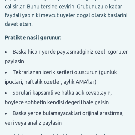
calisirlar. Bunu tersine cevirin. Grubunuzu o kadar
faydali yapin ki mevcut uyeler dogal olarak baslarini
davet etsin.
Pratikte nasil gorunur:
Baska hicbir yerde paylasmadginiz ozel icgoruler
paylasin
Tekrarlanan icerik serileri olusturun (gunluk
ipuclari, haftalik ozetler, aylik AMA'lar)
Sorulari kapsamli ve halka acik cevaplayin,
boylece sohbetin kendisi degerli hale gelsin
Baska yerde bulamayacaklari orijinal arastirma,
veri veya analiz paylasin