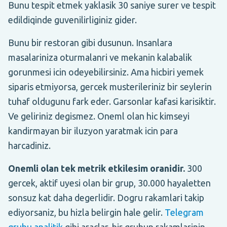
Bunu tespit etmek yaklasik 30 saniye surer ve tespit
edildiqinde guvenilirliginiz gider.
Bunu bir restoran gibi dusunun. Insanlara
masalariniza oturmalanri ve mekanin kalabalik
gorunmesi icin odeyebilirsiniz. Ama hicbiri yemek
siparis etmiyorsa, gercek musterileriniz bir seylerin
tuhaf oldugunu fark eder. Garsonlar kafasi karisiktir.
Ve geliriniz degismez. Oneml olan hic kimseyi
kandirmayan bir iluzyon yaratmak icin para
harcadiniz.
Onemli olan tek metrik etkilesim oranidir.
300
gercek, aktif uyesi olan bir grup, 30.000 hayaletten
sonsuz kat daha degerlidir. Dogru rakamlari takip
ediyorsaniz, bu hizla belirgin hale gelir.
Telegram
grubu analitik
gibi araclar, bir grubun rakamlarinin