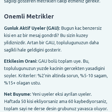
sagliqi gosteren metrikleri takip etmeniz gerekir.
Onemli Metrikler
Gunluk Aktif Uyeler (GAU):
Bugun kac benzersiz
kisi en az bir mesaj gondrdi? Bu sizin kuzey
yildiznizdir. Artan bir GAU, toplulugunuzun daha
saglkli hale geldigini gosterir.
Etkilesim Orani:
GAU bolü toplam uye. Bu,
toplulugunuzun yuzde kacinin gercekten yasadigini
soyler. Kriterler: %2'nin altinda sorun, %5-10 sagam,
%15+ olagan ustu.
Net Buyume:
Yeni uyeler eksi ayrilan uyeler.
Haftada 50 kisi ekliyorsaniz ama 60 kaybediyorsaniz,
toplam sayi ne derse desin grubunuz yavasca oluyor.