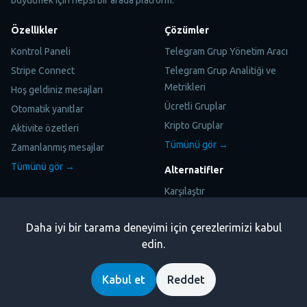
Özellikler
Çözümler
Kontrol Paneli
Telegram Grup Yönetim Aracı
Stripe Connect
Telegram Grup Analitiği ve
Metrikleri
Hoş geldiniz mesajları
Ücretli Gruplar
Otomatik yanıtlar
Kripto Gruplar
Aktivite özetleri
Tümünü gör →
Zamanlanmış mesajlar
Tümünü gör →
Alternatifler
Karşılaştır
Kaynaklar
Yasal
Daha iyi bir tarama deneyimi için çerezlerimizi kabul
Fiyatlandırma
Güven merkezi
edin.
Metricgram Nasıl Çalışır
Gizlilik Politikası
Kabul et
Reddet
Blog
Çerez Politikası
Telegram Toplulukları Rehberi
GDPR