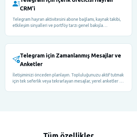
CRM'i
Telegram hayran aktivitesini abone bağlamı, kaynak takibi,
etkileşim sinyalleri ve portföy tarzı genel bakışla
yönetilebilir bir CRM katmanına dönüştürün.
Telegram için Zamanlanmış Mesajlar ve
Anketler
İletişiminizi önceden planlayın. Topluluğunuzu aktif tutmak
için tek seferlik veya tekrarlayan mesajlar, yerel anketler ve
quizler zamanlayın — çevrimdışı olduğunuzda bile.
Tüm özellikler