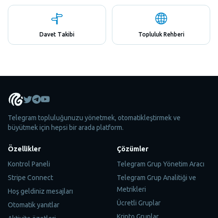
Davet Takibi
Topluluk Rehberi
Telegram topluluğunuzu yönetmek, otomatikleştirmek ve
büyütmek için hepsi bir arada platform.
Özellikler
Çözümler
Kontrol Paneli
Telegram Grup Yönetim Aracı
Stripe Connect
Telegram Grup Analitiği ve
Metrikleri
Hoş geldiniz mesajları
Ücretli Gruplar
Otomatik yanıtlar
Kripto Gruplar