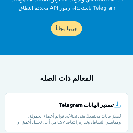
Telegram باستخدام رموز API محددة النطاق.
جربها مجاناً
المعالم ذات الصلة
تصدير البيانات Telegram
تُصدّرُ بياناتَ مجتمعِكَ متى تَحتاجُه. قوائم أعضاء الحمولة،
ومقاييس النشاط، وتقارير التعاقد CSV من أجل تحليل أعمق أو
إبلاغ أصحاب المصلحة.