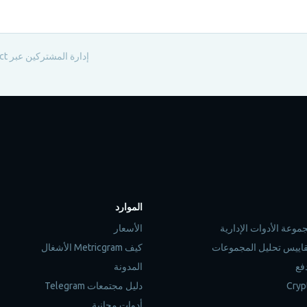
إدارة المشتركين عبر Stripe Connect
الموارد
الأسعار
كيف Metricgram الأشغال
فع
المدونة
دليل مجتمعات Telegram
أدوات مجانية