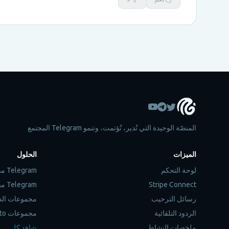
المنصّة الوحيدة التي تُدير، تُؤتمت، وتنمو Telegram المجتمع
الميزات
الحلول
لوحة التحكم
Telegram مجموعة الأدوات الإدارية
Stripe Connect
Telegram مقاييس تحليل المجموعات
رسائل الترحيب
مجموعات الد
الردود التلقائية
مجموعات Crypto
ملخصات النشاط
شاهد كل