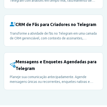
Telegram com análises em tempo real, rastreamento de
membros e métricas de engajamento — tudo em um único
painel.
CRM de Fãs para Criadores no Telegram
Transforme a atividade de fãs no Telegram em uma camada
de CRM gerenciável, com contexto de assinantes,
rastreamento de origem, sinais de engajamento e
supervisão em estilo portfólio.
Mensagens e Enquetes Agendadas para
Telegram
Planeje sua comunicação antecipadamente. Agende
mensagens únicas ou recorrentes, enquetes nativas e
quizzes para manter sua comunidade engajada — mesmo
quando você estiver offline.