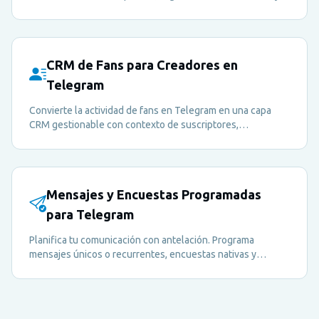
métricas de interacción — todo en un solo panel.
CRM de Fans para Creadores en
Telegram
Convierte la actividad de fans en Telegram en una capa
CRM gestionable con contexto de suscriptores,
seguimiento de fuentes, señales de engagement y
supervisión tipo portfolio.
Mensajes y Encuestas Programadas
para Telegram
Planifica tu comunicación con antelación. Programa
mensajes únicos o recurrentes, encuestas nativas y
quizzes para mantener tu comunidad activa — incluso
cuando no estés conectado.