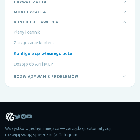
GRYWALIZACJA
MONETYZACJA
KONTO I USTAWIENIA
Plany i cennik
Zarządzanie kontem
Konfiguracja własnego bota
Dostęp do API i MCP
ROZWIĄZYWANIE PROBLEMÓW
Wszystko w jednym miejscu — zarządzaj, automatyzuj i
rozwijaj swoją społeczność Telegram.