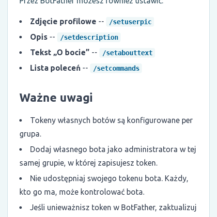
Przez BotFather możesz również ustawić:
Zdjęcie profilowe
--
/setuserpic
Opis
--
/setdescription
Tekst „O bocie”
--
/setabouttext
Lista poleceń
--
/setcommands
Ważne uwagi
Tokeny własnych botów są konfigurowane per
grupa.
Dodaj własnego bota jako administratora w tej
samej grupie, w której zapisujesz token.
Nie udostępniaj swojego tokenu bota. Każdy,
kto go ma, może kontrolować bota.
Jeśli unieważnisz token w BotFather, zaktualizuj