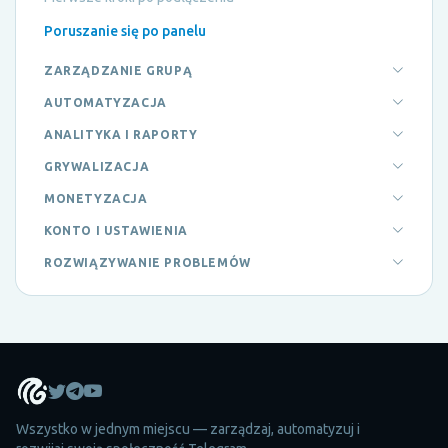
Poruszanie się po panelu
ZARZĄDZANIE GRUPĄ
AUTOMATYZACJA
ANALITYKA I RAPORTY
GRYWALIZACJA
MONETYZACJA
KONTO I USTAWIENIA
ROZWIĄZYWANIE PROBLEMÓW
Wszystko w jednym miejscu — zarządzaj, automatyzuj i