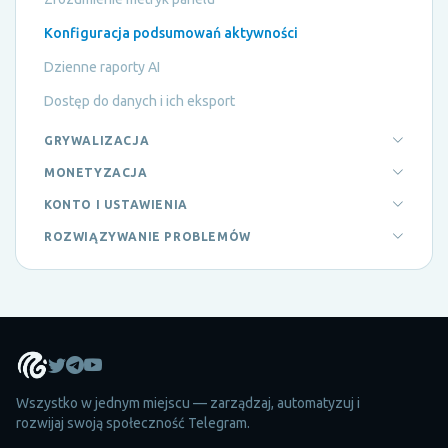
Konfiguracja podsumowań aktywności
Dzienne raporty AI
Dostęp do danych i ich eksport
GRYWALIZACJA
MONETYZACJA
KONTO I USTAWIENIA
ROZWIĄZYWANIE PROBLEMÓW
Wszystko w jednym miejscu — zarządzaj, automatyzuj i
rozwijaj swoją społeczność Telegram.