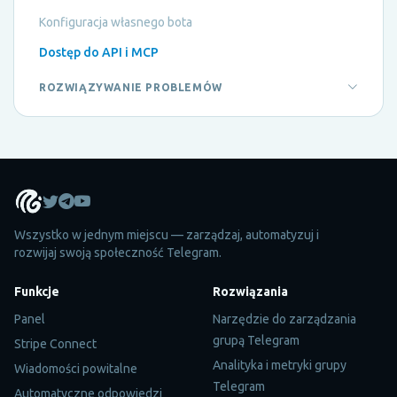
Konfiguracja własnego bota
Dostęp do API i MCP
ROZWIĄZYWANIE PROBLEMÓW
Wszystko w jednym miejscu — zarządzaj, automatyzuj i
rozwijaj swoją społeczność Telegram.
Funkcje
Rozwiązania
Panel
Narzędzie do zarządzania
grupą Telegram
Stripe Connect
Analityka i metryki grupy
Wiadomości powitalne
Telegram
Automatyczne odpowiedzi