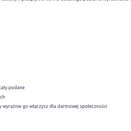
o
ostały podane
ych
y wyraźnie go włączysz dla darmowej społeczności