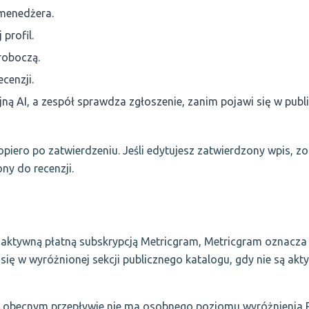
menedżera.
profil.
roboczą.
cenzji.
ą AI, a zespół sprawdza zgłoszenie, zanim pojawi się w pub
piero po zatwierdzeniu. Jeśli edytujesz zatwierdzony wpis, zo
ny do recenzji.
 aktywną płatną subskrypcją Metricgram, Metricgram oznacza
ię w wyróżnionej sekcji publicznego katalogu, gdy nie są akt
: w obecnym przepływie nie ma osobnego poziomu wyróżnienia 