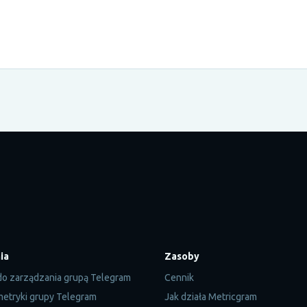
ia
Zasoby
do zarządzania grupą Telegram
Cennik
 metryki grupy Telegram
Jak działa Metricgram