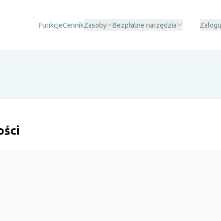
Funkcje
Cennik
Zasoby
Bezpłatne narzędzia
Zalogu
ości