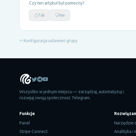
Czy ten artykuł był pomocny?
Tak
Nie
Konfiguracja ustawień grupy
Wszystko w jednym miejscu — zarządzaj, automatyzuj i
rozwijaj swoją społeczność Telegram.
Funkcje
Rozwiązan
Panel
Narzędzie 
Stripe Connect
Analityka i