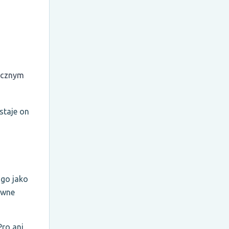
licznym
staje on
 go jako
ywne
Pro ani