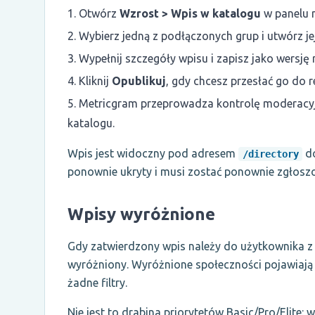
Otwórz
Wzrost > Wpis w katalogu
w panelu 
Wybierz jedną z podłączonych grup i utwórz jej 
Wypełnij szczegóły wpisu i zapisz jako wersję 
Kliknij
Opublikuj
, gdy chcesz przesłać go do re
Metricgram przeprowadza kontrolę moderacyjn
katalogu.
Wpis jest widoczny pod adresem
do
/directory
ponownie ukryty i musi zostać ponownie zgłoszo
Wpisy wyróżnione
Gdy zatwierdzony wpis należy do użytkownika z
wyróżniony. Wyróżnione społeczności pojawiają s
żadne filtry.
Nie jest to drabina priorytetów Basic/Pro/Elite