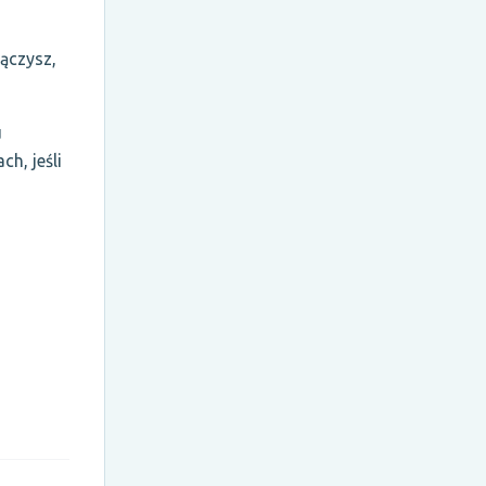
ączysz,
u
h, jeśli