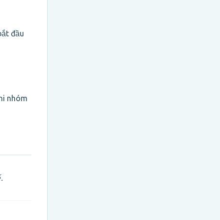
bắt đầu
khi nhóm
.