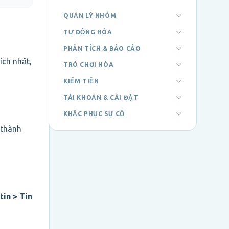
QUẢN LÝ NHÓM
TỰ ĐỘNG HÓA
PHÂN TÍCH & BÁO CÁO
ích nhất,
TRÒ CHƠI HÓA
KIẾM TIỀN
TÀI KHOẢN & CÀI ĐẶT
KHẮC PHỤC SỰ CỐ
 thành
tin > Tin