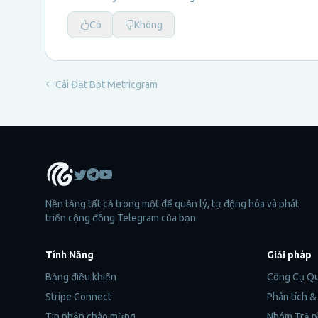
Có
Không
Cài Đặt Bot Metricgram
Nền tảng tất cả trong một để quản lý, tự động hóa và phát
triển cộng đồng Telegram của bạn.
Tính Năng
Giải pháp
Bảng điều khiển
Công Cụ Q
Stripe Connect
Phân tích 
Tin nhắn chào mừng
Nhóm Trả p