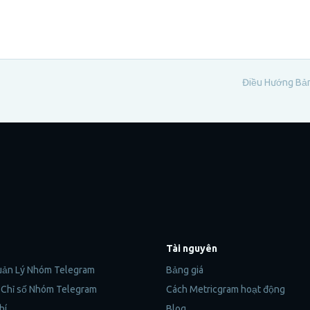
Điều Hướng Bản
Tài nguyên
uản Lý Nhóm Telegram
Bảng giá
& Chỉ số Nhóm Telegram
Cách Metricgram hoạt động
hí
Blog