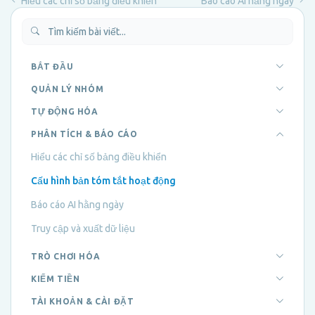
Hiểu các chỉ số bảng điều khiển
Báo cáo AI hằng ngày
BẮT ĐẦU
QUẢN LÝ NHÓM
TỰ ĐỘNG HÓA
PHÂN TÍCH & BÁO CÁO
Hiểu các chỉ số bảng điều khiển
Cấu hình bản tóm tắt hoạt động
Báo cáo AI hằng ngày
Truy cập và xuất dữ liệu
TRÒ CHƠI HÓA
KIẾM TIỀN
TÀI KHOẢN & CÀI ĐẶT