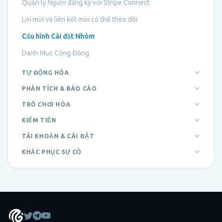
Quản lý Người đăng ký với Stripe Connect
Lời mời và liên kết mời có thể theo dõi
Cấu hình Cài đặt Nhóm
Danh Mục Cộng Đồng
TỰ ĐỘNG HÓA
PHÂN TÍCH & BÁO CÁO
TRÒ CHƠI HÓA
KIẾM TIỀN
TÀI KHOẢN & CÀI ĐẶT
KHẮC PHỤC SỰ CỐ