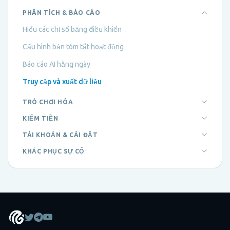
PHÂN TÍCH & BÁO CÁO
Hiểu các chỉ số bảng điều khiển
Cấu hình bản tóm tắt hoạt động
Báo cáo AI hằng ngày
Truy cập và xuất dữ liệu
TRÒ CHƠI HÓA
KIẾM TIỀN
TÀI KHOẢN & CÀI ĐẶT
KHẮC PHỤC SỰ CỐ