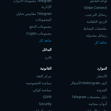
لوحة التحكم
Telegram مجموعة الأدوات
الإدارية
Stripe Connect
Telegram مقاييس تحليل
رسائل الترحيب
المجموعات
الردود التلقائية
مجموعات الدفع
ملخصات النشاط
مجموعات Crypto
رسائل مجدولة
شاهد كل
شاهد كل
البدائل
قارن
الموارد
القانونية
الأسعار
مركز الثقة
كيف Metricgram الأشغال
سياسة الخصوصية
المدونة
سياسة كوكي
دليل مجتمعات Telegram
GDPR
أدوات مجانية
Security
حاسبة الإيرادات
تجهيز البيانات