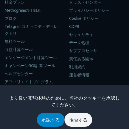
料金プラン
トラストセンター
Metricgramの仕組み
プライバシーポリシー
ブログ
Cookie ポリシー
Telegramコミュニティディレ
GDPR
クトリ
セキュリティ
無料ツール
データ処理
収益計算ツール
サブプロセッサ
エンゲージメント計算ツール
責任ある開示
キャンペーンROI計算ツール
利用規約
ヘルプセンター
運営者情報
アフィリエイトプログラム
サイトマップ
より良い閲覧体験のために、当社のクッキーを承認し
Trustpilot
てください。
Copyright © 2026 Metricgram. 全著作権所有。
承認する
拒否する