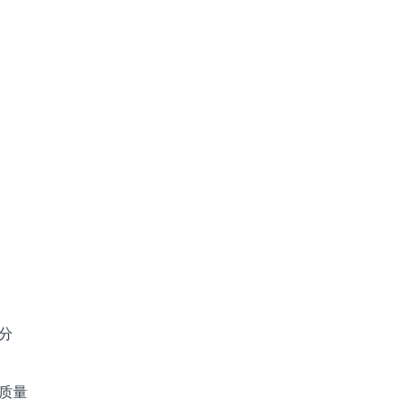
。
分
质量