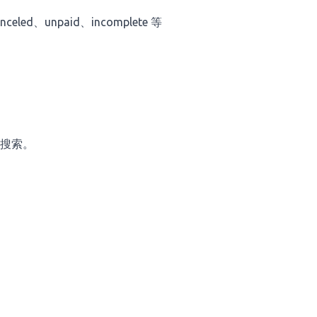
nceled、unpaid、incomplete 等
名搜索。