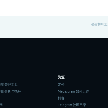
邀请和可追
资源
m 群组管理工具
定价
m 群组分析与指标
Metricgram 如何运作
博客
组
Telegram 社区目录