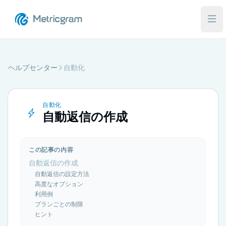
メ
ヘルプセンター
自動化
自動化
自動返信の作成
この記事の内容
自動返信の作成
自動返信の設定方法
高度なオプション
利用例
プランごとの制限
ヒント