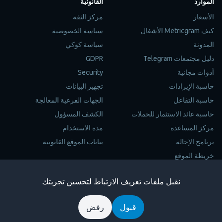
الموارد
القانونية
الأسعار
مركز الثقة
كيف Metricgram الأشغال
سياسة الخصوصية
المدونة
سياسة كوكي
دليل مجتمعات Telegram
GDPR
أدوات مجانية
Security
حاسبة الإيرادات
تجهيز البيانات
حاسبة التفاعل
الجهات الفرعية المعالجة
حاسبة عائد الاستثمار للحملات
الكشف المسؤول
مركز المساعدة
مدة الاستخدام
برنامج الإحالة
بيانات الموقع القانونية
خريطة الموقع
Trustpilot
نقبل ملفات تعريف الارتباط لتحسين تجربتك
Copyright © 2026 Metricgram. جميع الحقوق محجوزة
قبول
رفض